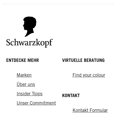
Haare von Rot auf Blond färben: So
Stylings der Welt
gelingt's
ENTDECKE MEHR
VIRTUELLE BERATUNG
Marken
Find your colour
Über uns
Insider Tipps
KONTAKT
Unser Commitment
Kontakt Formular